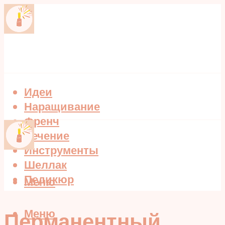
Идеи
Наращивание
Френч
Лечение
Инструменты
Шеллак
Педикюр
Меню
Меню
Перманентный