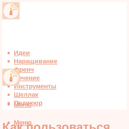
Идеи
Наращивание
Френч
Лечение
Инструменты
Шеллак
Педикюр
Меню
Меню
Как пользоваться