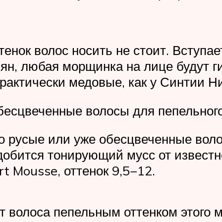
ок волос носить не стоит. Вступает 
ян, любая морщинка на лице будут 
рактически медовые, как у Синтии Ни
бесцвеченные волосы для пепельного
ло русые или уже обесцвеченные воло
добится тонирующий мусс от известн
rt Mousse, оттенок 9,5−12.
т волоса пепельным оттенком этого 