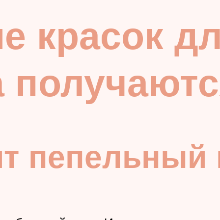
 красок дл
а получают
т пепельный 