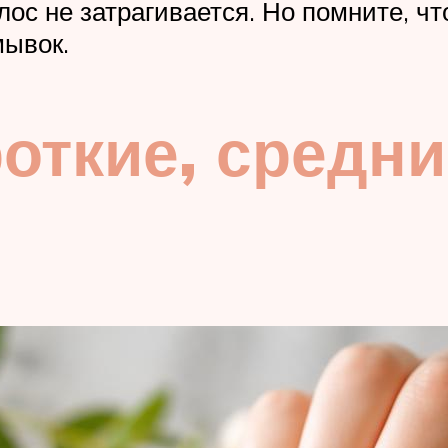
лос не затрагивается. Но помните, чт
мывок.
откие, средн