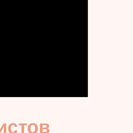
истов