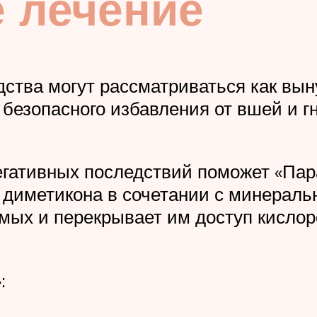
 лечение
дства могут рассматриваться как в
 безопасного избавления от вшей и г
егативных последствий поможет «Пара
 диметикона в сочетании с минерал
мых и перекрывает им доступ кислоро
: