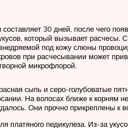
составляет 30 дней, после чего поя
укусов, который вызывает расчесы. 
внедряемой под кожу слюны провоцир
кровов при расчесывании может прив
етворной микрофлорой.
расная сыпь и серо-голубоватые пят
сании. На волосах ближе к корням н
удалось. Они прочно прикреплены к в
ля платяного педикулеза. Из-за укус