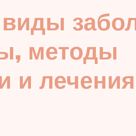
 виды забо
ы, методы
и и лечения