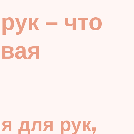
рук – что
овая
 для рук,