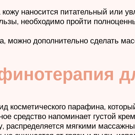
 кожу наносится питательный или у
льзы, необходимо пройти полноценн
, можно дополнительно сделать масс
финотерапия д
вид косметического парафина, которы
ное средство напоминает густой крем
жу, распределяется мягкими массажн