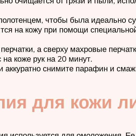
но очищается от грязи и пыли, испо
полотенцем, чтобы была идеально су
ся на кожу при помощи специальной
перчатки, а сверху махровые перчатк
на коже рук на 20 минут.
и аккуратно снимите парафин и смаж
ия для кожи л
ия используется для омоложения. Ее