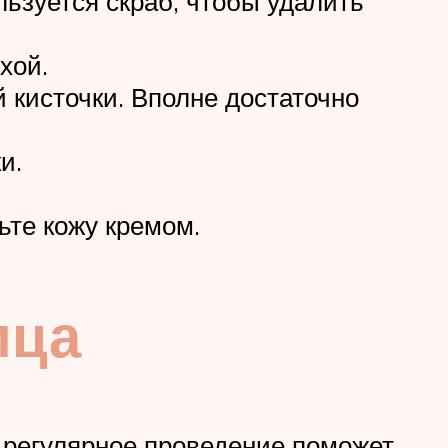
льзуется скраб, чтобы удалить
хой.
 кисточки. Вполне достаточно
и.
ьте кожу кремом.
ица
 регулярное проведение поможет