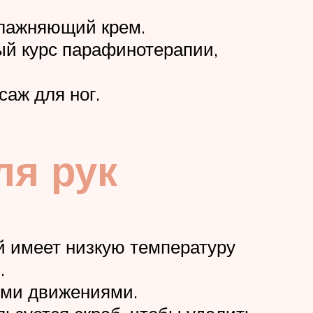
влажняющий крем.
ый курс парафинотерапии,
аж для ног.
ля рук
й имеет низкую температуру
.
ыми движениями.