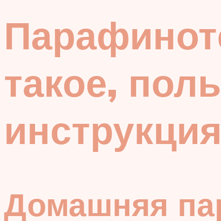
Парафиноте
такое, пол
инструкци
Домашняя па