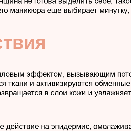
енщина не готова выделить себе, тако
го маникюра еще выбирает минутку, а
ствия
пловым эффектом, вызывающим потоо
ся ткани и активизируются обменные
озвращается в слои кожи и увлажняет
действие на эпидермис, омолаживая