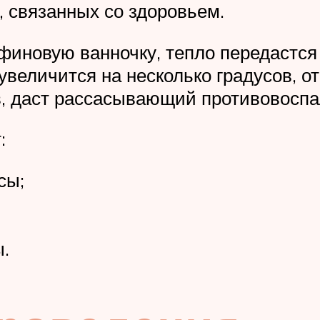
, связанных со здоровьем.
афиновую ванночку, тепло передастс
величится на несколько градусов, от 
в, даст рассасывающий противовосп
:
сы;
ы.