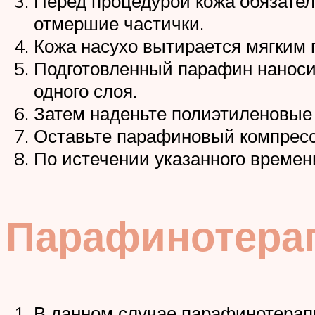
Перед процедурой кожа обязатель
отмершие частички.
Кожа насухо вытирается мягким 
Подготовленный парафин наносит
одного слоя.
Затем наденьте полиэтиленовые 
Оставьте парафиновый компресс 
По истечении указанного времен
Парафинотерап
В данном случае парафинотерап