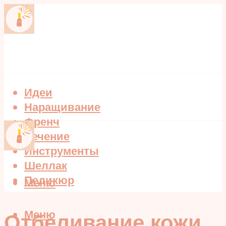
Идеи
Наращивание
Френч
Лечение
Инструменты
Шеллак
Педикюр
Меню
Меню
Отбеливание кожи