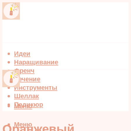
Идеи
Наращивание
Френч
Лечение
Инструменты
Шеллак
Педикюр
Меню
Меню
Оранжевый