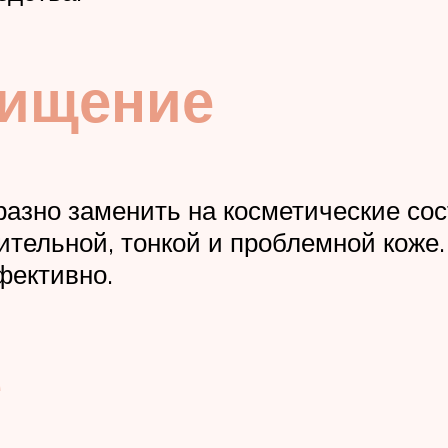
чищение
разно заменить на косметические сос
вительной, тонкой и проблемной коже
фективно.
е