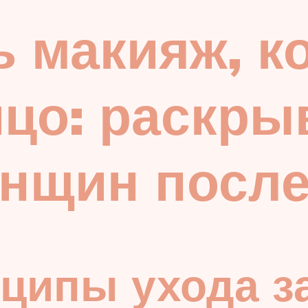
ь макияж, к
ицо: раскры
нщин после
ципы ухода з