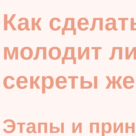
Как сделат
молодит л
секреты же
Этапы и прин