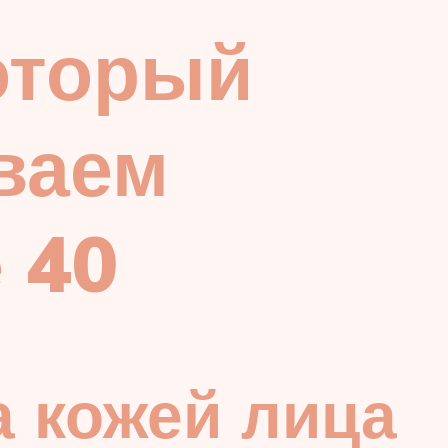
оторый
ваем
 40
а кожей лица