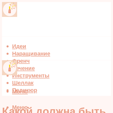
Идеи
Наращивание
Френч
Лечение
Инструменты
Шеллак
Педикюр
Меню
Меню
Какой должна быть