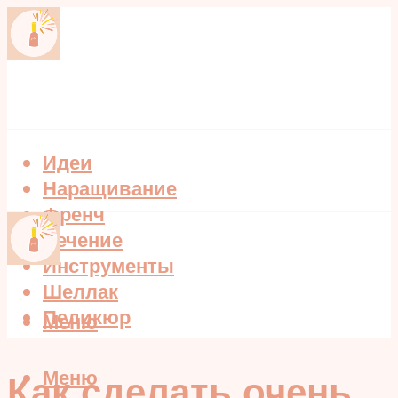
Идеи
Наращивание
Френч
Лечение
Инструменты
Шеллак
Педикюр
Меню
Меню
Как сделать очень