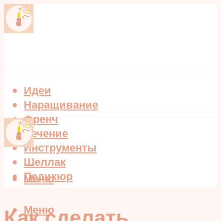
Идеи
Наращивание
Френч
Лечение
Инструменты
Шеллак
Педикюр
Меню
Меню
Как сделать