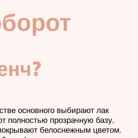
оборот
енч?
естве основного выбирают лак
ют полностью прозрачную базу,
 покрывают белоснежным цветом.