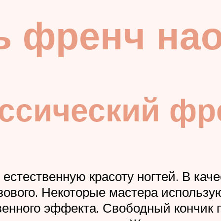
ь френч на
ассический фр
 естественную красоту ногтей. В кач
озового. Некоторые мастера использу
венного эффекта. Свободный кончик