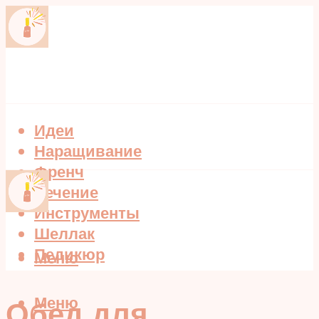
Идеи
Наращивание
Френч
Лечение
Инструменты
Шеллак
Педикюр
Меню
Меню
Обед для