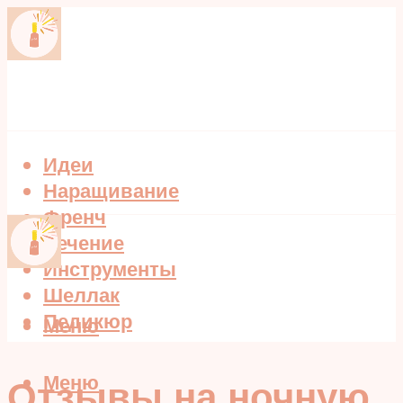
Идеи
Наращивание
Френч
Лечение
Инструменты
Шеллак
Педикюр
Меню
Меню
Отзывы на ночную