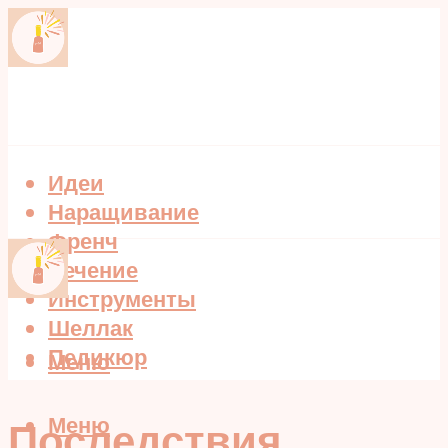
Идеи
Наращивание
Френч
Лечение
Инструменты
Шеллак
Педикюр
Меню
Меню
Последствия