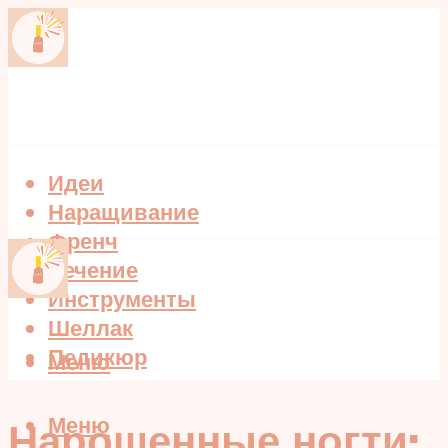
Идеи
Наращивание
Френч
Лечение
Инструменты
Шеллак
Педикюр
Меню
Меню
Нарощенные ногти: