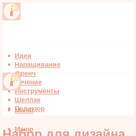
Идеи
Наращивание
Френч
Лечение
Инструменты
Шеллак
Педикюр
Меню
Меню
Набор для дизайна