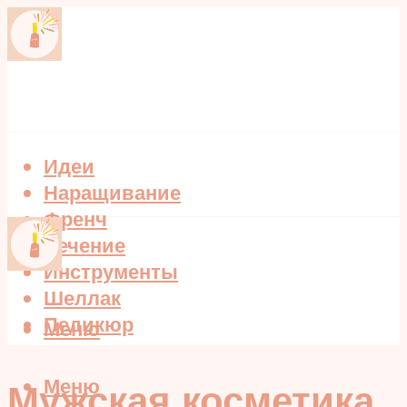
Идеи
Наращивание
Френч
Лечение
Инструменты
Шеллак
Педикюр
Меню
Меню
Мужская косметика