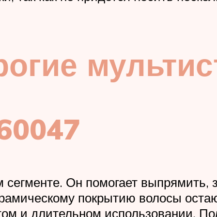
рогие мульти
S60047
сегменте. Он помогает выпрямить, з
ерамическому покрытию волосы остаю
том и длительном использовании. По