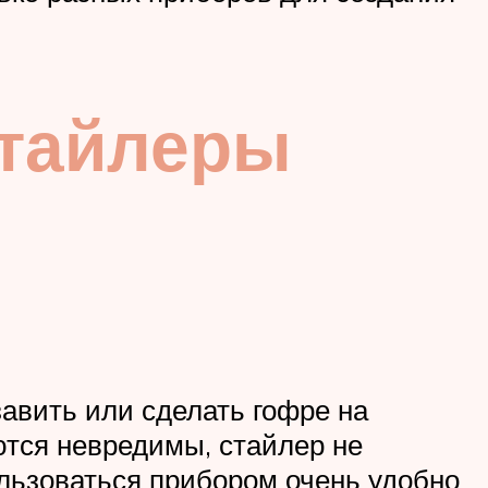
стайлеры
авить или сделать гофре на
тся невредимы, стайлер не
льзоваться прибором очень удобно