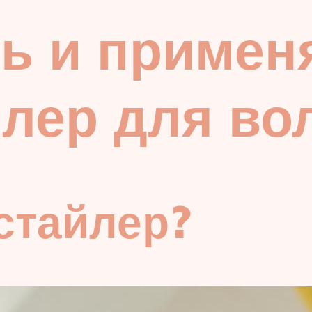
ь и примен
лер для во
стайлер?