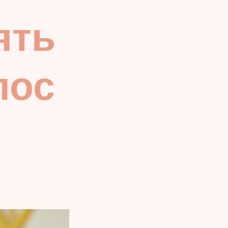
ять
лос