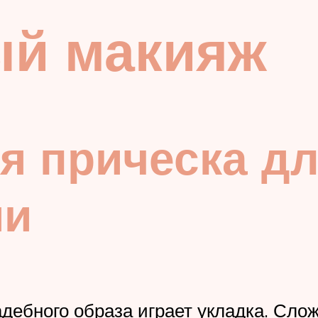
й макияж
я прическа д
ми
дебного образа играет укладка. Сло