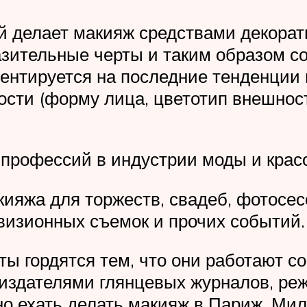
й делает макияж средствами декорат
азительные черты и таким образом с
ентируется на последние тенденции 
сти (форму лица, цветотип внешности,
 профессий в индустрии моды и крас
ияжа для торжеств, свадеб, фотосес
визионных съемок и прочих событий.
ы гордятся тем, что они работают с
издателями глянцевых журналов, ре
жно ехать делать макияж в Париж, Мил