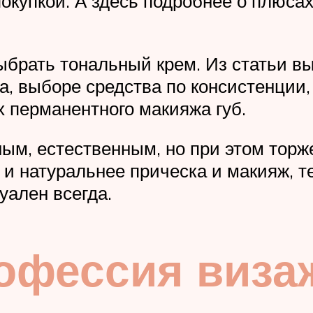
покупкой. А здесь подробнее о плюса
ыбрать тональный крем. Из статьи вы
а, выборе средства по консистенции,
х перманентного макияжа губ.
ым, естественным, но при этом торж
и натуральнее прическа и макияж, т
туален всегда.
офессия виза