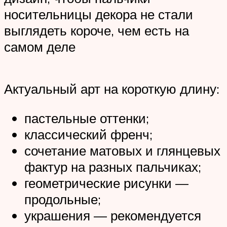
носительницы декора не стали
выглядеть короче, чем есть на
самом деле
Актуальный арт на короткую длину:
пастельные оттенки;
классический френч;
сочетание матовых и глянцевых
фактур на разных пальчиках;
геометрические рисунки —
продольные;
украшения — рекомендуется