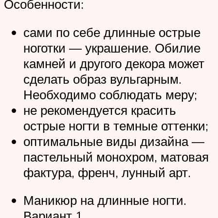
Особенности:
сами по себе длинные острые
ноготки — украшение. Обилие
камней и другого декора может
сделать образ вульгарным.
Необходимо соблюдать меру;
не рекомендуется красить
острые ногти в темные оттенки;
оптимальные виды дизайна —
пастельный монохром, матовая
фактура, френч, лунный арт.
Маникюр на длинные ногти.
Вариант 1