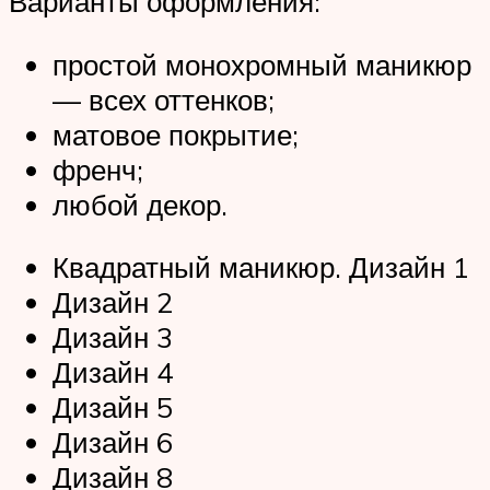
Варианты оформления:
простой монохромный маникюр
— всех оттенков;
матовое покрытие;
френч;
любой декор.
Квадратный маникюр. Дизайн 1
Дизайн 2
Дизайн 3
Дизайн 4
Дизайн 5
Дизайн 6
Дизайн 8