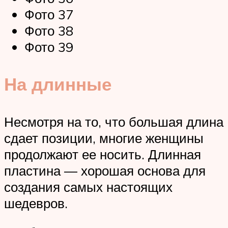
Фото 37
Фото 38
Фото 39
На длинные
Несмотря на то, что большая длина
сдает позиции, многие женщины
продолжают ее носить. Длинная
пластина — хорошая основа для
создания самых настоящих
шедевров.