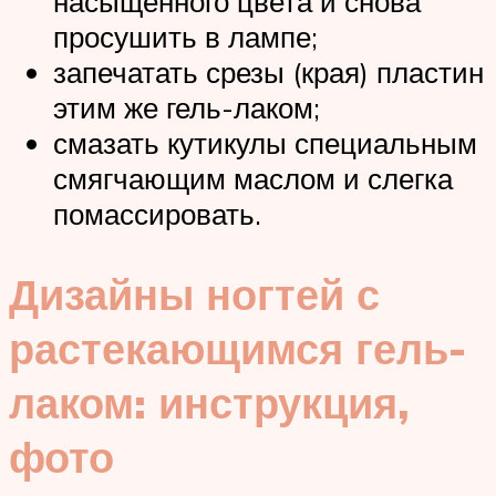
насыщенного цвета и снова
просушить в лампе;
запечатать срезы (края) пластин
этим же гель-лаком;
смазать кутикулы специальным
смягчающим маслом и слегка
помассировать.
Дизайны ногтей с
растекающимся гель-
лаком: инструкция,
фото