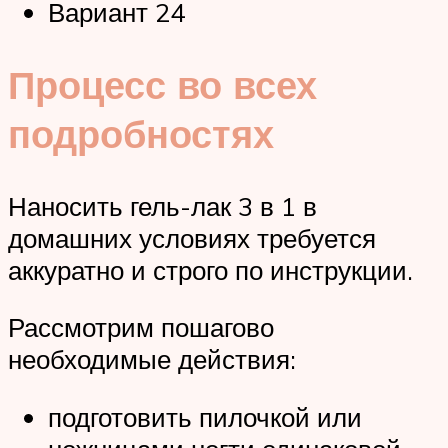
Вариант 24
Процесс во всех
подробностях
Наносить гель-лак 3 в 1 в
домашних условиях требуется
аккуратно и строго по инструкции.
Рассмотрим пошагово
необходимые действия:
подготовить пилочкой или