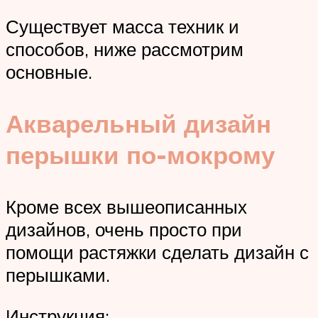
Существует масса техник и
способов, ниже рассмотрим
основные.
Акварельный дизайн
перышки по-мокрому
Кроме всех вышеописанных
дизайнов, очень просто при
помощи растяжки сделать дизайн с
перышками.
Инструкция: