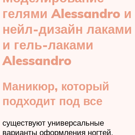
гелями Alessandro и
нейл-дизайн лаками
и гель-лаками
Alessandro
Маникюр, который
подходит под все
существуют универсальные
варианты оформления ногтей,