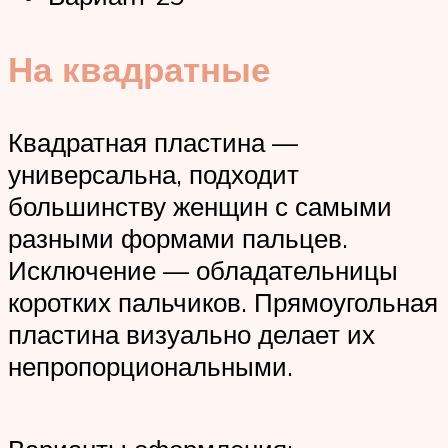
На квадратные
Квадратная пластина —
универсальна, подходит
большинству женщин с самыми
разными формами пальцев.
Исключение — обладательницы
коротких пальчиков. Прямоугольная
пластина визуально делает их
непропорциональными.