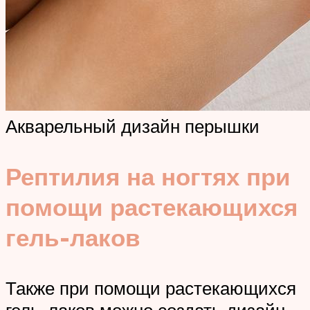
Акварельный дизайн перышки
Рептилия на ногтях при
помощи растекающихся
гель-лаков
Также при помощи растекающихся