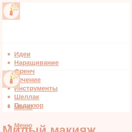
Идеи
Наращивание
Френч
Лечение
Инструменты
Шеллак
Педикюр
Меню
Меню
Милый макияж,