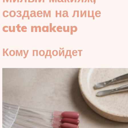
создаем на лице
cute makeup
Кому подойдет