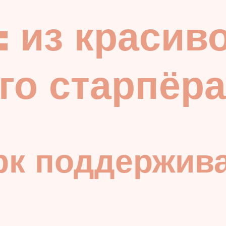
: из красиво
го старпёра
рк поддержива