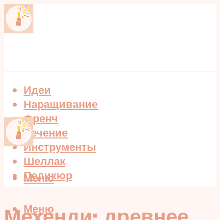
Идеи
Наращивание
Френч
Лечение
Инструменты
Шеллак
Педикюр
Меню
Меню
Мехенди: древнее