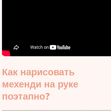
Как нарисовать
мехенди на руке
поэтапно?