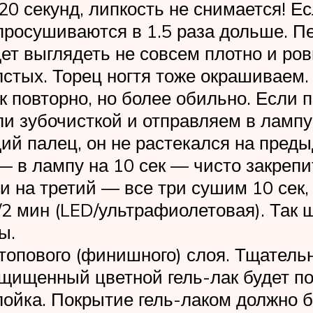
20 секунд, липкость не снимается! Е
 просушиваются в 1.5 раза дольше. П
дет выглядеть не совсем плотно и р
лстых. Торец ногтя тоже окрашиваем.
 повторно, но более обильно. Если п
и зубочисткой и отправляем в ламп
щий палец, он не растекался на пр
 — в лампу на 10 сек — чисто закреп
сли на третий — все три сушим 10 се
д/2 мин (LED/ультрафиолетовая). Так
ы.
топового (финишного) слоя. Тщател
ащищенный цветной гель-лак будет по
слойка. Покрытие гель-лаком должно 