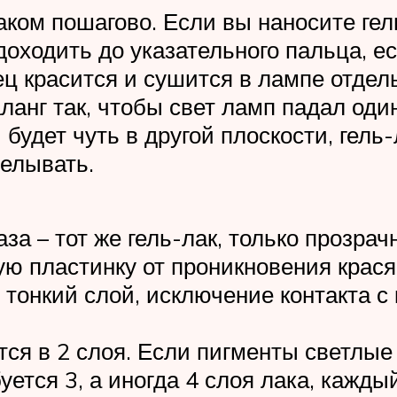
ком пошагово. Если вы наносите гел
оходить до указательного пальца, е
ц красится и сушится в лампе отдель
ланг так, чтобы свет ламп падал оди
будет чуть в другой плоскости, гель-
делывать.
аза – тот же гель-лак, только прозра
 пластинку от проникновения крася
р тонкий слой, исключение контакта 
тся в 2 слоя. Если пигменты светлые
уется 3, а иногда 4 слоя лака, кажд