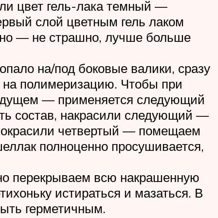
сли цвет гель-лака темный —
ервый слой цветным гель лаком
овно — не страшно, лучше больше
опало на/под боковые валики, сразу
у на полимеризацию. Чтобы при
едыдущем — применяется следующий
ить состав, накрасили следующий —
к, окрасили четвертый — помещаем
 шеллак полноценно просушивается,
ьно перекрываем всю накрашенную
тихоньку истираться и мазаться. В
быть герметичным.