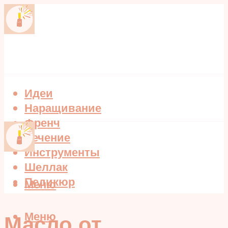
Идеи
Наращивание
Френч
Лечение
Инструменты
Шеллак
Педикюр
Меню
Меню
Масло от