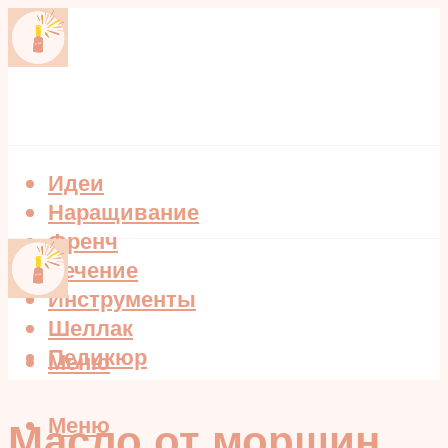
Идеи
Наращивание
Френч
Лечение
Инструменты
Шеллак
Педикюр
Меню
Меню
Масло от морщин