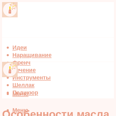
Идеи
Наращивание
Френч
Лечение
Инструменты
Шеллак
Педикюр
Меню
Меню
Особенности масла