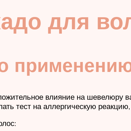
адо для во
по применени
ложительное влияние на шевелюру ва
ать тест на аллергическую реакцию
олос: