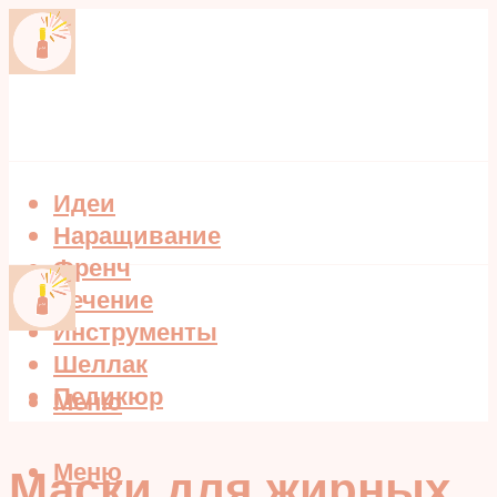
Идеи
Наращивание
Френч
Лечение
Инструменты
Шеллак
Педикюр
Меню
Меню
Маски для жирных