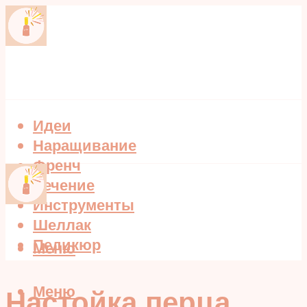
Идеи
Наращивание
Френч
Лечение
Инструменты
Шеллак
Педикюр
Меню
Меню
Настойка перца