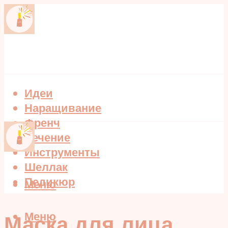
Идеи
Наращивание
Френч
Лечение
Инструменты
Шеллак
Педикюр
Меню
Меню
Маска для лица