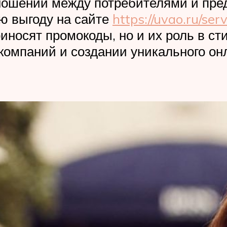
шений между потребителями и пред
ю выгоду на сайте
https://uvao.ru/se
риносят промокоды, но и их роль в с
компаний и создании уникального он