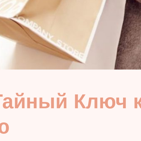
Тайный Ключ к
ю