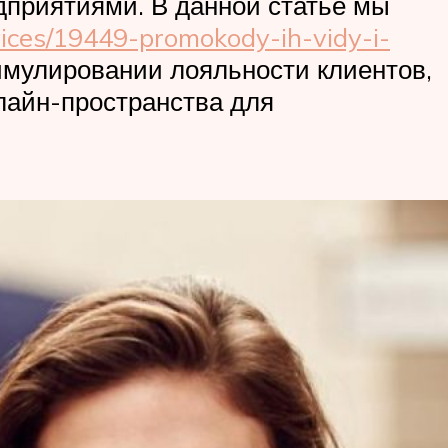
приятиями. В данной статье мы
rvices/19449-promokody-ih-vidy-i-
тимулировании лояльности клиентов,
лайн-пространства для