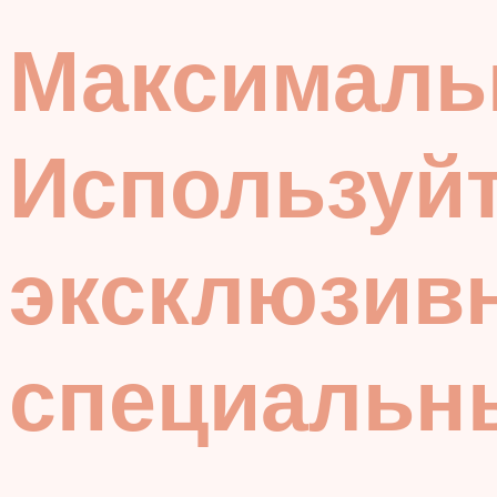
Максималь
Используй
эксклюзивн
специальн