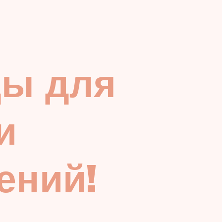
:
ды для
и
ений!