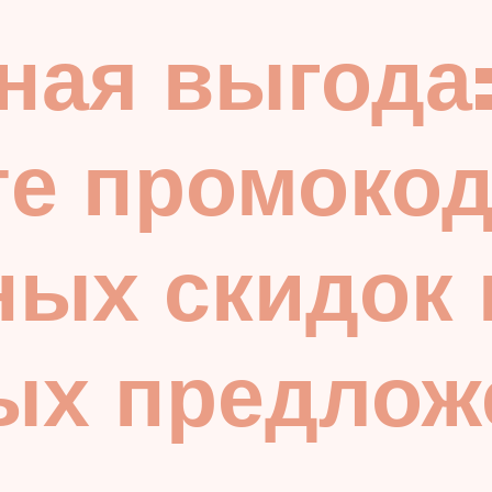
ная выгода
те промоко
ых скидок 
ых предлож