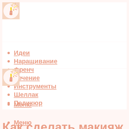
Идеи
Наращивание
Френч
Лечение
Инструменты
Шеллак
Педикюр
Меню
Меню
Как сделать макияж