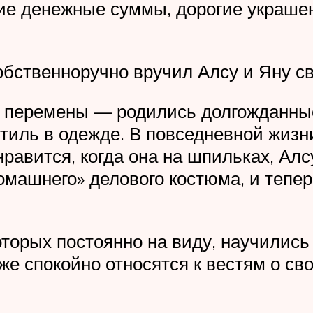
 денежные суммы, дорогие украшения
обственноручно вручил Алсу и Яну св
 перемены — родились долгожданные
 стиль в одежде. В повседневной жиз
нравится, когда она на шпильках, Алс
домашнего» делового костюма, и тепе
торых постоянно на виду, научились
е спокойно относятся к вестям о сво