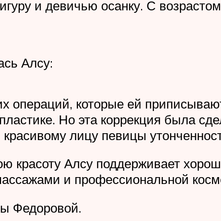
игуру и девичью осанку. С возрастом
ась Алсу:
х операций, которые ей приписывают
опластике. Но эта коррекция была сд
 красивому лицу певицы утонченност
вою красоту Алсу поддерживает хоро
массажами и профессиональной косм
ны Федоровой.