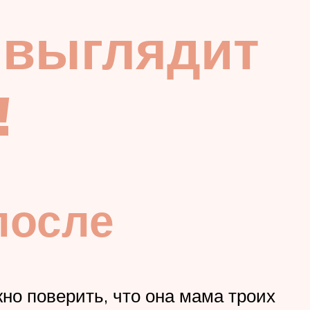
 выглядит
!
после
жно поверить, что она мама троих