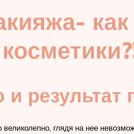
акияжа- как
 косметики?
 и результат 
о великолепно, глядя на нее невозмо