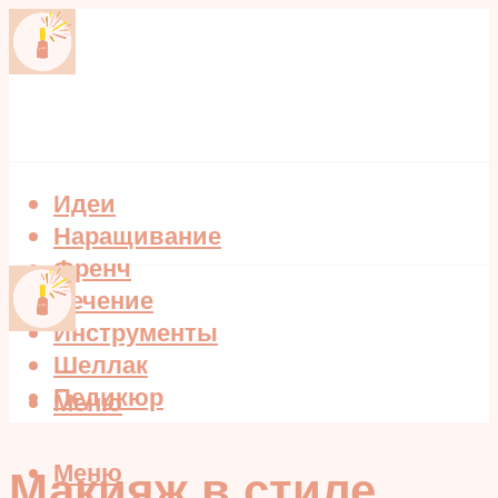
Идеи
Наращивание
Френч
Лечение
Инструменты
Шеллак
Педикюр
Меню
Меню
Макияж в стиле