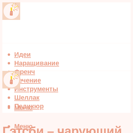
Идеи
Наращивание
Френч
Лечение
Инструменты
Шеллак
Педикюр
Меню
Меню
Гэтсби – чарующий