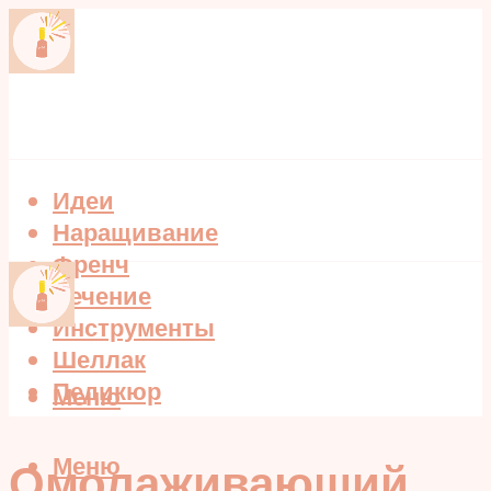
Идеи
Наращивание
Френч
Лечение
Инструменты
Шеллак
Педикюр
Меню
Меню
Омолаживающий