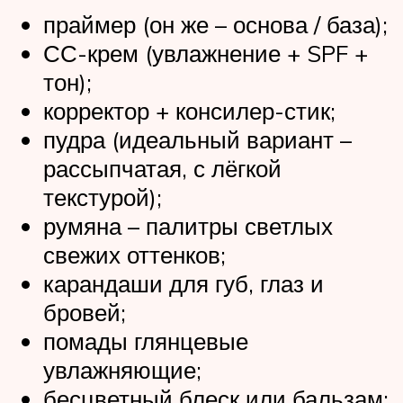
праймер (он же – основа / база);
СС-крем (увлажнение + SPF +
тон);
корректор + консилер-стик;
пудра (идеальный вариант –
рассыпчатая, с лёгкой
текстурой);
румяна – палитры светлых
свежих оттенков;
карандаши для губ, глаз и
бровей;
помады глянцевые
увлажняющие;
бесцветный блеск или бальзам;