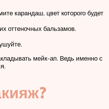
мите карандаш, цвет которого будет
их оттеночных бальзамов.
тушуйте.
акладывать мейк-ап. Ведь именно с
я.
акияж?