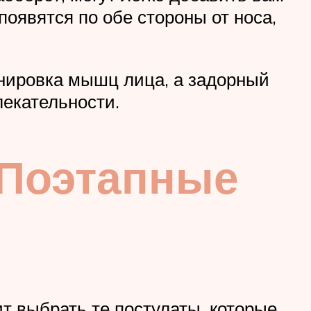
появятся по обе стороны от носа,
енировка мышц лица, а задорный
лекательности.
 Поэтапные
т выбрать те постулаты, которые