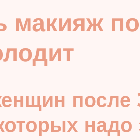
ь макияж по
олодит
енщин после 
 которых надо