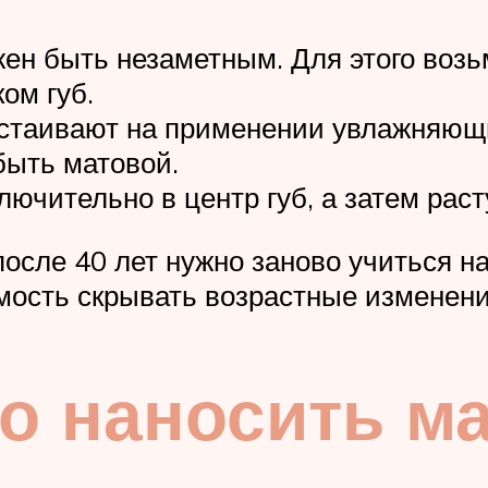
жен быть незаметным. Для этого возь
ом губ.
настаивают на применении увлажняющ
быть матовой.
лючительно в центр губ, а затем рас
осле 40 лет нужно заново учиться н
мость скрывать возрастные изменени
о наносить м