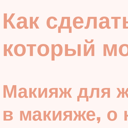
Как сделат
который м
Макияж для ж
в макияже, о