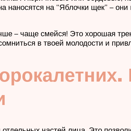
а наносятся на “Яблочки щек” – они 
чше – чаще смейся! Это хорошая тр
усомниться в твоей молодости и прив
орокалетних.
и
 отдельных частей лица. Это позволи