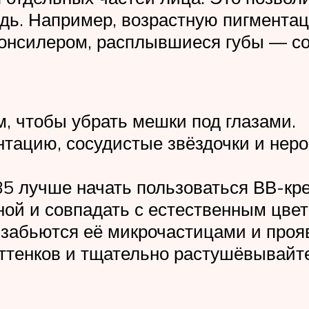
едь. Например, возрастную пигмента
консилером, расплывшиеся губы — с
, чтобы убрать мешки под глазами.
нтацию, сосудистые звёздочки и нер
35 лучше начать пользоваться ВВ-кр
ой и совпадать с естественным цвет
и забьются её микрочастицами и проя
тенков и тщательно растушёвывайте 