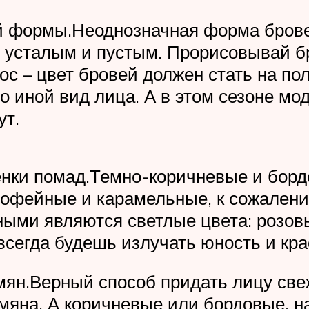
й формы.Неоднозначная форма брове
о усталым и пустым. Прорисовывай 
ос – цвет бровей должен стать на по
о иной вид лица. А в этом сезоне мод
ут.
енки помад.Темно-коричневые и борд
 Кофейные и карамельные, к сожалени
ными являются светлые цвета: розов
всегда будешь излучать юность и кра
ян.Верный способ придать лицу свеж
мяна. А коричневые или бордовые, на