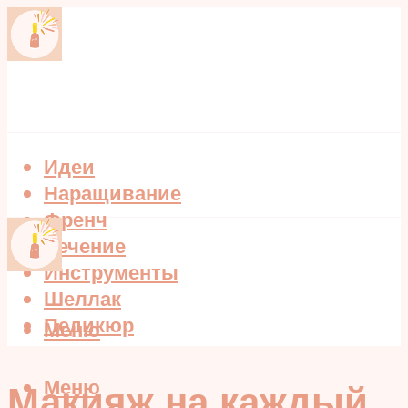
Идеи
Наращивание
Френч
Лечение
Инструменты
Шеллак
Педикюр
Меню
Меню
Макияж на каждый