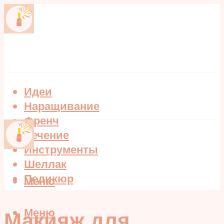
Идеи
Наращивание
Френч
Лечение
Инструменты
Шеллак
Педикюр
Меню
Меню
Макияж для