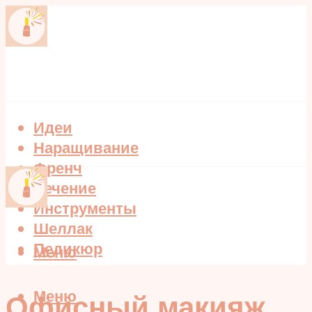
Идеи
Наращивание
Френч
Лечение
Инструменты
Шеллак
Педикюр
Меню
Меню
Офисный макияж