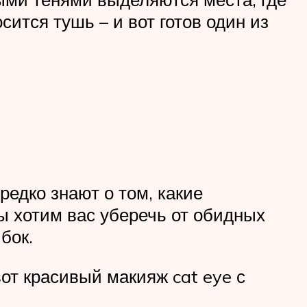
ится тушь – и вот готов один из
едко знают о том, какие
мы хотим вас уберечь от обидных
бок.
от красивый макияж cat eye с