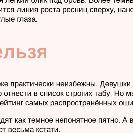
тся линия роста ресниц сверху, нанос
глые глаза.
ельзя
е практически неизбежны. Девушки р
отнести в список строгих табу. Но 
рейтинг самых распространённых оши
ят как темное непонятное пятно. А в
т весьма кстати.