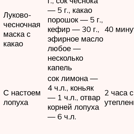
г., сок чеснока
— 5 г., какао
Луково-
порошок — 5 г.,
чесночная
кефир — 30 г.,
40 мину
маска с
эфирное масло
какао
любое —
несколько
капель
сок лимона —
4 ч.л., коньяк
С настоем
2 часа с
— 1 ч.л., отвар
лопуха
утепле
корней лопуха
— 6 ч.л.