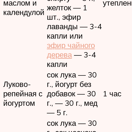
маслом и
утепле
желток — 1
календулой
шт., эфир
лаванды — 3-4
капли или
эфир чайного
дерева
— 3-4
капли
сок лука — 30
Луково-
г., йогурт без
репейная с
добавок — 30
1 час
йогуртом
г., — 30 г., мед
— 5 г.
сок лука — 30