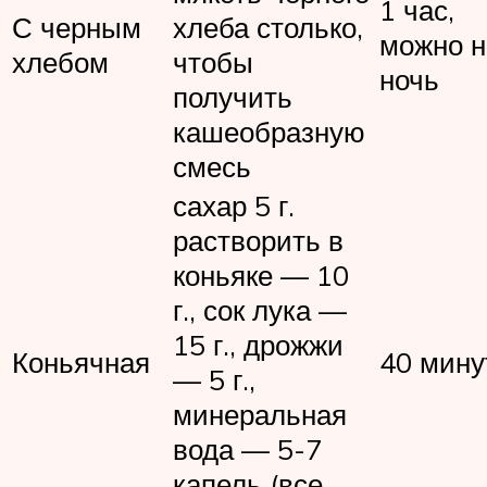
1 час,
С черным
хлеба столько,
можно н
хлебом
чтобы
ночь
получить
кашеобразную
смесь
сахар 5 г.
растворить в
коньяке — 10
г., сок лука —
15 г., дрожжи
Коньячная
40 мину
— 5 г.,
минеральная
вода — 5-7
капель (все