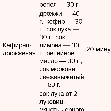
репея — 30 г.
дрожжи — 40
г., кефир — 30
г., сок лука —
30 г., сок
Кефирно-
лимона — 30
20 мину
дрожжевая
г., репейное
масло — 30 г.,
сок моркови
свежевыжатый
— 60 г.
сок лука от 2
луковиц,
мякоть черного