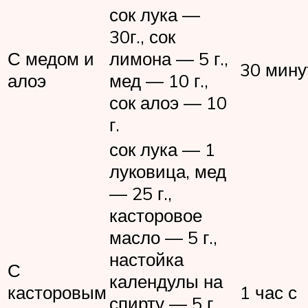
сок лука —
30г., сок
С медом и
лимона — 5 г.,
30 мину
алоэ
мед — 10 г.,
сок алоэ — 10
г.
сок лука — 1
луковица, мед
— 25 г.,
касторовое
масло — 5 г.,
настойка
С
календулы на
касторовым
1 час с
спирту — 5 г.,