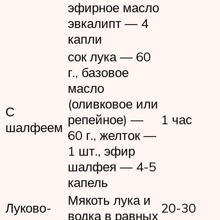
эфирное масло
эвкалипт — 4
капли
сок лука — 60
г., базовое
масло
(оливковое или
С
репейное) —
1 час
шалфеем
60 г., желток —
1 шт., эфир
шалфея — 4-5
капель
Мякоть лука и
Луково-
20-30
водка в равных