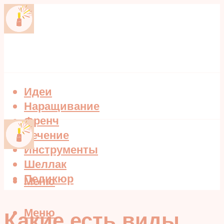
Идеи
Наращивание
Френч
Лечение
Инструменты
Шеллак
Педикюр
Меню
Меню
Какие есть виды