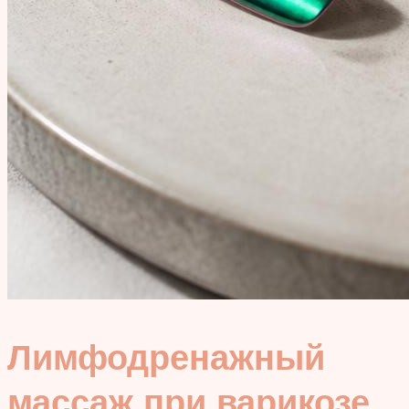
Лимфодренажный
массаж при варикозе