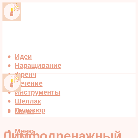
Идеи
Наращивание
Френч
Лечение
Инструменты
Шеллак
Педикюр
Меню
Меню
Лимфодренажный