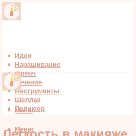
Идеи
Наращивание
Френч
Лечение
Инструменты
Шеллак
Педикюр
Меню
Меню
Легкость в макияже