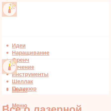
Идеи
Наращивание
Френч
Лечение
Инструменты
Шеллак
Педикюр
Меню
Меню
Все о лазерной