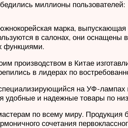
убедились миллионы пользователей:
южнокорейская марка, выпускающая 
льзуются в салонах, они оснащены 
х функциями.
воим производством в Китае изготав
репились в лидерах по востребованн
, специализирующийся на УФ-лампах
мя удобные и надежные товары по ни
 мастерам по всему миру. Продукция
армоничного сочетания первоклассног