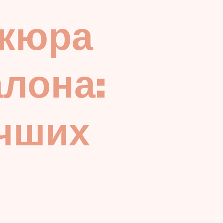
икюра
алона:
учших