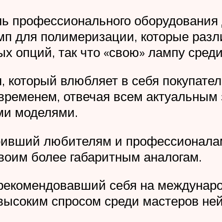
ль профессионального оборудования 
мп для полимеризации, которые раз
х опций, так что «свою» лампу сред
я, который влюбляет в себя покупате
 временем, отвечая всем актуальным
ми моделями.
аривший любителям и профессионал
воим более габаритным аналогам.
арекомендовавший себя на междунаро
высоким спросом среди мастеров ней