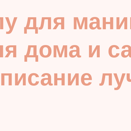
пу для ман
я дома и с
описание л