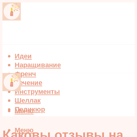
Идеи
Наращивание
Френч
Лечение
Инструменты
Шеллак
Педикюр
Меню
Меню
Каковы отзывы на